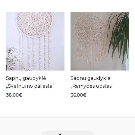
Sapnų gaudyklė
Sapnų gaudyklė
„Švelnumo paliesta”
„Ramybės uostas”
38.00
€
36.00
€