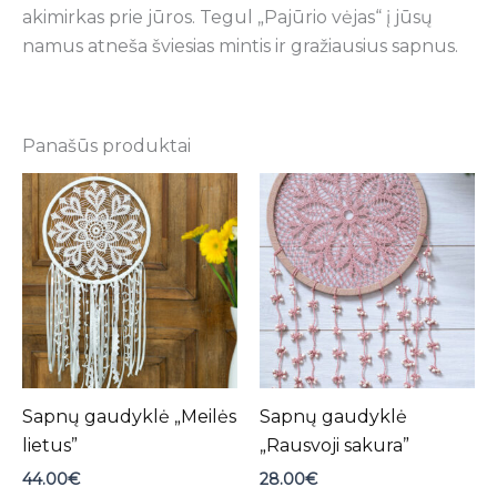
akimirkas prie jūros. Tegul „Pajūrio vėjas“ į jūsų
namus atneša šviesias mintis ir gražiausius sapnus.
Panašūs produktai
Sapnų gaudyklė „Meilės
Sapnų gaudyklė
lietus”
„Rausvoji sakura”
44.00
€
28.00
€