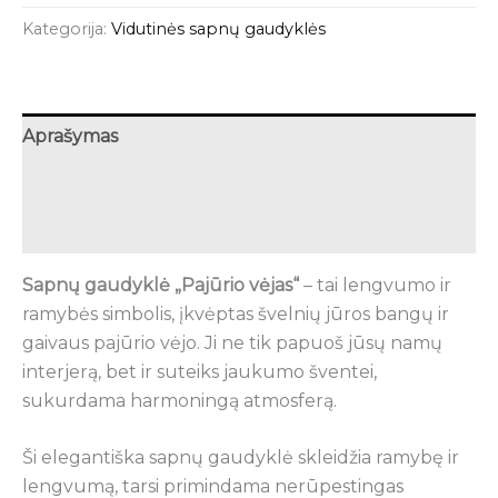
Kategorija:
Vidutinės sapnų gaudyklės
Aprašymas
Papildoma informacija
Atsiliepimai (0)
Sapnų gaudyklė „Pajūrio vėjas“
– tai lengvumo ir
ramybės simbolis, įkvėptas švelnių jūros bangų ir
gaivaus pajūrio vėjo. Ji ne tik papuoš jūsų namų
interjerą, bet ir suteiks jaukumo šventei,
sukurdama harmoningą atmosferą.
Ši elegantiška sapnų gaudyklė skleidžia ramybę ir
lengvumą, tarsi primindama nerūpestingas