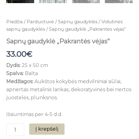
Pradžia
/
Parduotuvė
/
Sapnų gaudyklės
/
Vidutinės
sapnų gaudyklės
/ Sapnų gaudyklė „Pakrantės vėjas”
Sapnų gaudyklė „Pakrantės vėjas”
33.00
€
Dydis:
25 x 50 cm
Spalva:
Balta
Medžiagos:
Aukštos kokybės medvilniniai siūlai,
apnertas metalinis lankas, dekoratyvinės bei nertos
juostelės, plunksnos.
Išsiuntimas per 4-5 d.d.
Į krepšelį