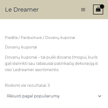
Rūšiuojama
Pereiti
Main
pagal
Le Dreamer
prie
populiarumą
Menu
turinio
Pradžia
/
Parduotuvė
/ Dovanų kuponai
Dovanų kuponai
Dovanų kuponai – tai puiki dovana žmogui, kuris
gali išsirinkti sau labiausiai patinkačią dekoraciją iš
viso Ledreamer asortimento.
Rodomi visi rezultatai: 3