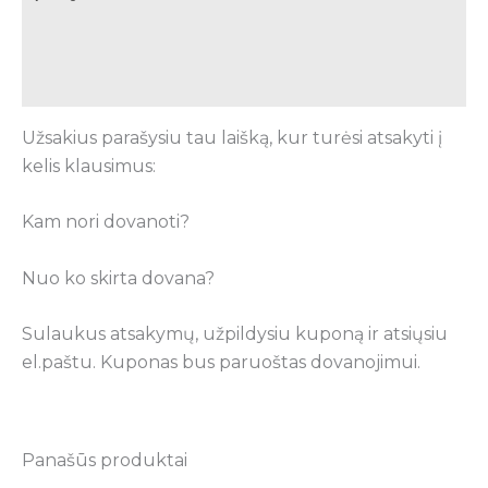
Papildoma informacija
Atsiliepimai (0)
Užsakius parašysiu tau laišką, kur turėsi atsakyti į
kelis klausimus:
Kam nori dovanoti?
Nuo ko skirta dovana?
Sulaukus atsakymų, užpildysiu kuponą ir atsiųsiu
el.paštu. Kuponas bus paruoštas dovanojimui.
Panašūs produktai