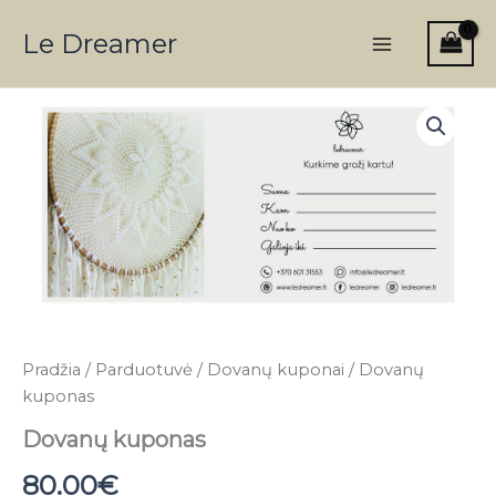
kuponas
Pereiti
Main
Le Dreamer
prie
Menu
turinio
produkto
kiekis:
Dovanų
kuponas
Pradžia
/
Parduotuvė
/
Dovanų kuponai
/ Dovanų
kuponas
Dovanų kuponas
80.00
€