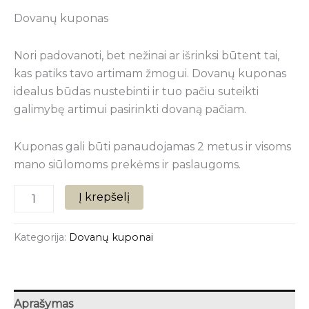
Dovanų kuponas
Nori padovanoti, bet nežinai ar išrinksi būtent tai,
kas patiks tavo artimam žmogui. Dovanų kuponas
idealus būdas nustebinti ir tuo pačiu suteikti
galimybę artimui pasirinkti dovaną pačiam.
Kuponas gali būti panaudojamas 2 metus ir visoms
mano siūlomoms prekėms ir paslaugoms.
Į krepšelį
Kategorija:
Dovanų kuponai
Aprašymas