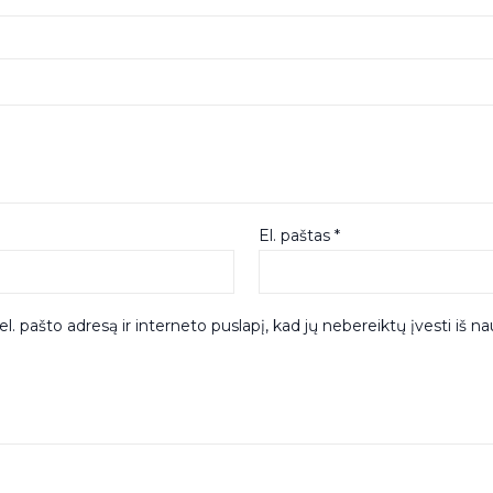
El. paštas
*
l. pašto adresą ir interneto puslapį, kad jų nebereiktų įvesti iš na