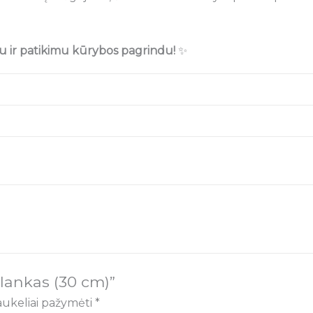
u ir patikimu kūrybos pagrindu!
✨
lankas (30 cm)”
laukeliai pažymėti
*