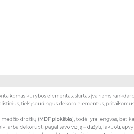
ai (0)
pritaikomas kūrybos elementas, skirtas įvairiems rankdarbi
alistinius, tiek įspūdingus dekoro elementus, pritaikomu
 medžio drožlių (
MDF plokštės
), todėl yra lengvas, bet k
lvį arba dekoruoti pagal savo viziją – dažyti, lakuoti, apvy