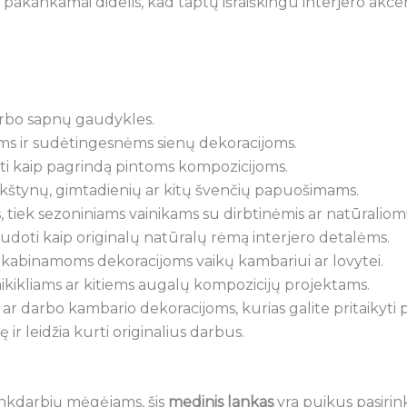
akankamai didelis, kad taptų išraiškingu interjero akcen
arbo sapnų gaudykles.
ėms ir sudėtingesnėms sienų dekoracijoms.
ti kaip pagrindą pintoms kompozicijoms.
kštynų, gimtadienių ar kitų švenčių papuošimams.
, tiek sezoniniams vainikams su dirbtinėmis ar natūraliom
udoti kaip originalų natūralų rėmą interjero detalėms.
 kabinamoms dekoracijoms vaikų kambariui ar lovytei.
ikikliams ar kitiems augalų kompozicijų projektams.
s ar darbo kambario dekoracijoms, kurias galite pritaikyti pa
 ir leidžia kurti originalius darbus.
rankdarbių mėgėjams, šis
medinis lankas
yra puikus pasirink