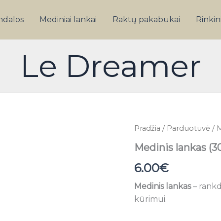
dalos
Mediniai lankai
Raktų pakabukai
Rinkini
Le Dreamer
produkto
Pradžia
/
Parduotuvė
/
M
kiekis:
Medinis lankas (3
Medinis
lankas
6.00
€
(30
cm)
Medinis lankas
– rank
kūrimui.