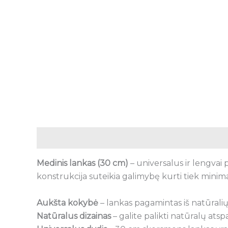
Aprašymas
Papildoma informacija
Atsiliepim
Medinis lankas (30 cm)
– universalus ir lengvai 
konstrukcija suteikia galimybę kurti tiek minim
Aukšta kokybė
– lankas pagamintas iš natūralių
Natūralus dizainas
– galite palikti natūralų atspa