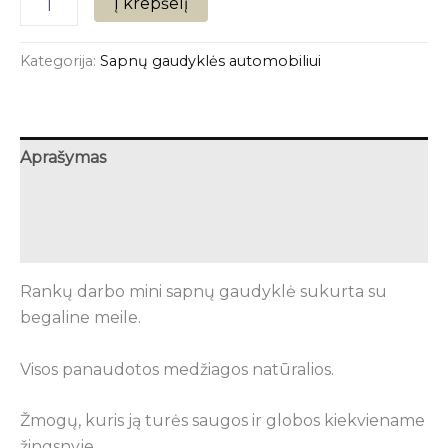
Į krepšelį
Kategorija:
Sapnų gaudyklės automobiliui
Aprašymas
Papildoma informacija
Atsiliepimai (0)
Rankų darbo mini sapnų gaudyklė sukurta su
begaline meile.
Visos panaudotos medžiagos natūralios.
Žmogų, kuris ją turės saugos ir globos kiekviename
žingsnyje.