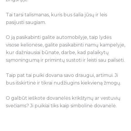
Tai tarsi talismanas, kuris bus šalia jūsų ir leis
pasijusti saugiam.
O ją pasikabinti galite automobilyje, taip lydės
visose kelionėse, galite pasikabinti namų kampelyje,
kur dažniausiai būnate, darbe, kad palaikytų
sąmoningumą ir primintų sustoti ir leisti sau pailsėti.
Taip pat tai puiki dovana savo draugui, artimui. Ji
bus išskirtinė ir tikrai nudžiugins kiekvieną žmogų.
O galbūt ieškote dovanėlės krikštynų ar vestuvių
svečiams? Ji puikiai tiks kaip simbolinė dovanėlė.