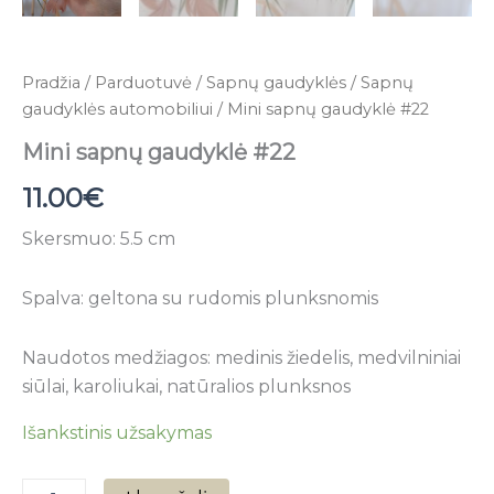
Pradžia
/
Parduotuvė
/
Sapnų gaudyklės
/
Sapnų
gaudyklės automobiliui
/ Mini sapnų gaudyklė #22
Mini sapnų gaudyklė #22
11.00
€
Skersmuo: 5.5 cm
Spalva: geltona su rudomis plunksnomis
Naudotos medžiagos: medinis žiedelis, medvilniniai
siūlai, karoliukai, natūralios plunksnos
Išankstinis užsakymas