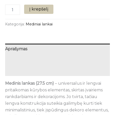
Į krepšelį
Kategorija:
Mediniai lankai
Aprašymas
Papildoma informacija
Atsiliepimai (0)
Medinis lankas (27.5 cm)
– universalus ir lengvai
pritaikomas kūrybos elementas, skirtas įvairiems
rankdarbiams ir dekoracijoms. Jo tvirta, tačiau
lengva konstrukcija suteikia galimybę kurti tiek
minimalistinius, tiek įspūdingus dekoro elementus,