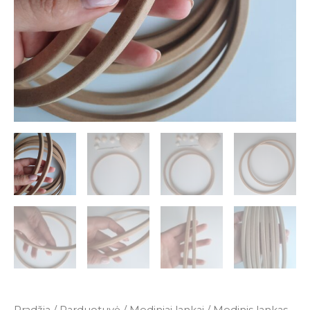
Pradžia
/
Parduotuvė
/
Mediniai lankai
/ Medinis lankas