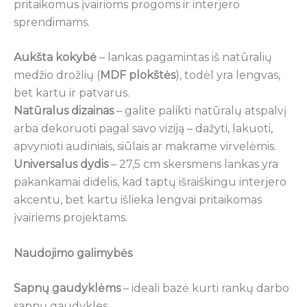
pritaikomus įvairioms progoms ir interjero
sprendimams.
Aukšta kokybė
– lankas pagamintas iš natūralių
medžio drožlių (
MDF plokštės
), todėl yra lengvas,
bet kartu ir patvarus.
Natūralus dizainas
– galite palikti natūralų atspalvį
arba dekoruoti pagal savo viziją – dažyti, lakuoti,
apvynioti audiniais, siūlais ar makrame virvelėmis.
Universalus dydis
– 27,5 cm skersmens lankas yra
pakankamai didelis, kad taptų išraiškingu interjero
akcentu, bet kartu išlieka lengvai pritaikomas
įvairiems projektams.
Naudojimo galimybės
Sapnų gaudyklėms
– ideali bazė kurti rankų darbo
sapnų gaudykles.