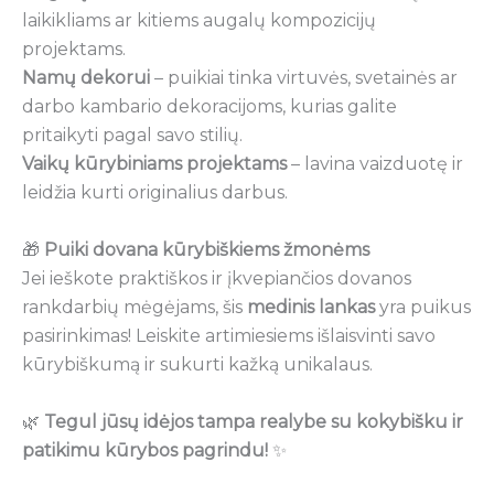
laikikliams ar kitiems augalų kompozicijų
projektams.
Namų dekorui
– puikiai tinka virtuvės, svetainės ar
darbo kambario dekoracijoms, kurias galite
pritaikyti pagal savo stilių.
Vaikų kūrybiniams projektams
– lavina vaizduotę ir
leidžia kurti originalius darbus.
🎁
Puiki dovana kūrybiškiems žmonėms
Jei ieškote praktiškos ir įkvepiančios dovanos
rankdarbių mėgėjams, šis
medinis lankas
yra puikus
pasirinkimas! Leiskite artimiesiems išlaisvinti savo
kūrybiškumą ir sukurti kažką unikalaus.
🌿
Tegul jūsų idėjos tampa realybe su kokybišku ir
patikimu kūrybos pagrindu!
✨