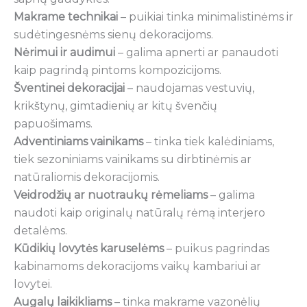
Makrame technikai
– puikiai tinka minimalistinėms ir
sudėtingesnėms sienų dekoracijoms.
Nėrimui ir audimui
– galima apnerti ar panaudoti
kaip pagrindą pintoms kompozicijoms.
Šventinei dekoracijai
– naudojamas vestuvių,
krikštynų, gimtadienių ar kitų švenčių
papuošimams.
Adventiniams vainikams
– tinka tiek kalėdiniams,
tiek sezoniniams vainikams su dirbtinėmis ar
natūraliomis dekoracijomis.
Veidrodžių ar nuotraukų rėmeliams
– galima
naudoti kaip originalų natūralų rėmą interjero
detalėms.
Kūdikių lovytės karuselėms
– puikus pagrindas
kabinamoms dekoracijoms vaikų kambariui ar
lovytei.
Augalų laikikliams
– tinka makrame vazonėlių